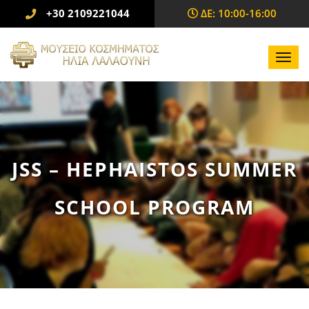
+30 2109221044
ΔΕ: 10:00-16:00
Toggl
navig
JSS – HEPHAISTOS SUMMER
SCHOOL PROGRAM