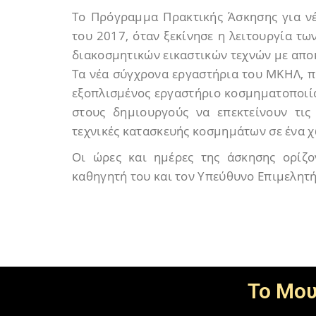
Το Πρόγραμμα Πρακτικής Άσκησης για ν
του 2017, όταν ξεκίνησε η λειτουργία τ
διακοσμητικών εικαστικών τεχνών με απο
Τα νέα σύγχρονα εργαστήρια του ΜΚΗΛ, π
εξοπλισμένος εργαστήριο κοσμηματοποιία
στους δημιουργούς να επεκτείνουν τις
τεχνικές κατασκευής κοσμημάτων σε ένα χ
Οι ώρες και ημέρες της άσκησης ορίζο
καθηγητή του και τον Υπεύθυνο Επιμελητ
To Μου