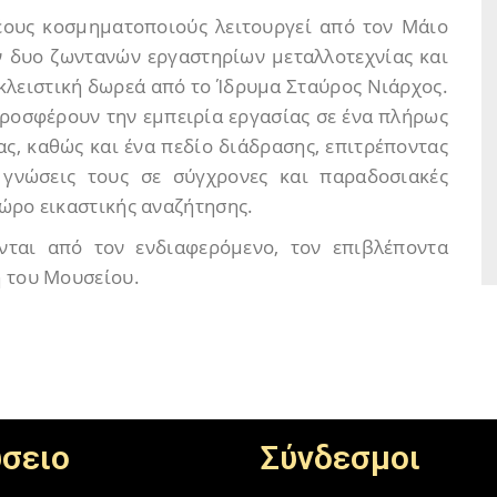
έους κοσμηματοποιούς λειτουργεί από τον Μάιο
ων δυο ζωντανών εργαστηρίων μεταλλοτεχνίας και
κλειστική δωρεά από το Ίδρυμα Σταύρος Νιάρχος.
ροσφέρουν την εμπειρία εργασίας σε ένα πλήρως
ς, καθώς και ένα πεδίο διάδρασης, επιτρέποντας
 γνώσεις τους σε σύγχρονες και παραδοσιακές
ώρο εικαστικής αναζήτησης.
νται από τον ενδιαφερόμενο, τον επιβλέποντα
ή του Μουσείου.
σειο
Σύνδεσμοι