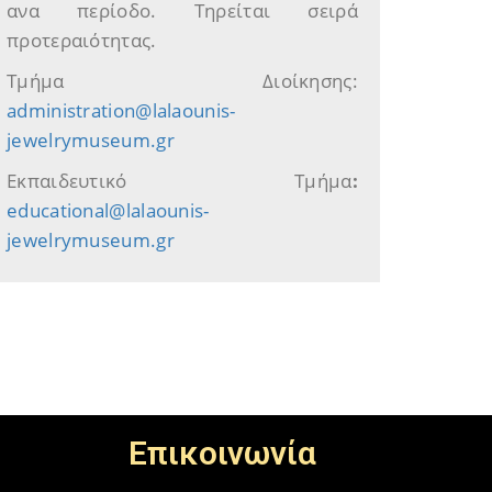
ανα περίοδο. Τηρείται σειρά
προτεραιότητας.
Τμήμα Διοίκησης:
administration@lalaounis-
jewelrymuseum.gr
Εκπαιδευτικό Τμήμα
:
educational@lalaounis-
jewelrymuseum.gr
Επικοινωνία