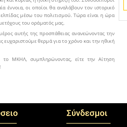
ία έννοια, οι οποίοι θα αναλάβουν τον ιστορικό
ελπίδας μέσω του πολιτισμού. Τώρα είναι η ώρα
 μετόχους του οράματός μας.
 μέρος αυτής της προσπάθειας ανανεώνοντας την
ς ευχαριστούμε θερμά για το χρόνο και την ηθική
ς το ΜΚΗΛ, συμπληρώνοντας, είτε την Αίτηση
!
σειο
Σύνδεσμοι