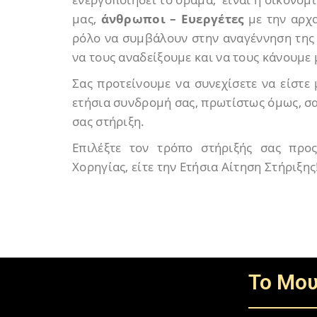
μας,
άνθρωποι – Ευεργέτες
με την αρχα
ρόλο να συμβάλουν στην αναγέννηση της 
να τους αναδείξουμε και να τους κάνουμε
Σας προτείνουμε να συνεχίσετε να είστε
ετήσια συνδρομή σας, πρωτίστως όμως, σα
σας στήριξη.
Επιλέξτε τον τρόπο στήριξής σας προ
Χορηγίας, είτε την Ετήσια Αίτηση Στήριξης
To Μου